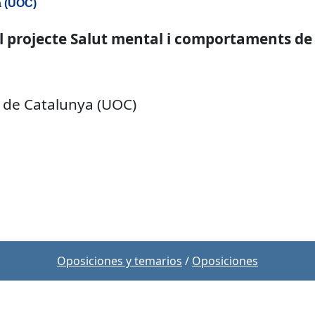
a (UOC)
al projecte Salut mental i comportaments de 
 de Catalunya (UOC)
Oposiciones y temarios
/
Oposiciones