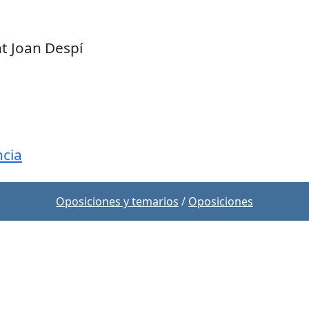
t Joan Despí
cia
Oposiciones y temarios
/
Oposiciones