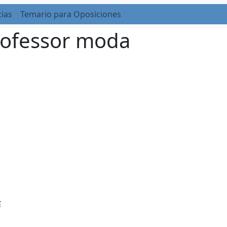
cias
Temario para Oposiciones
Professor moda
í