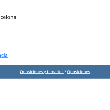
rcelona
cia
Oposiciones y temarios
/
Oposiciones